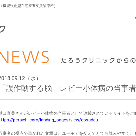
応（機能強化型在宅療養支援診療所）
2018.09.12（水）
「誤作動する脳 レビー小体病の当事
樋口直美さんがレビー小体病の当事者として連載されているサイトをご
https://peraichi.com/landing_pages/view/gosadou
当事者の視点で書かれた文章は、ユーモアを交えてとても読みやすく、