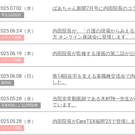
2025.07.02（水）
ばあちゃん新聞7月号に内田院長のコ
早合点認知症
2025.06.24（火）
内田院長が、「介護の現場からみえる
方 オンライン座談会に登壇します。
メディア掲載
2025.06.19（木）
内田院長が監修する漫画の第二話が公
メディア掲載
2025.06.08（日）
第14回在宅を支える多職種交流会で
した。
講演会
2025.05.28（水）
当院非常勤医師である木村翔一先生がcoFF
ています。
耳鼻科医による訪問診療
2025.05.28（水）
内田院長がCareTEX福岡’25で登壇し
メディア掲載