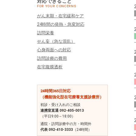
対応できること
FOR YOUR CONCERNS
がん末期・在宅緩和ケア
24時間の発熱・急変対応
訪問栄養
せん妄（急な混乱）
心身両面への対応
訪問診療の費用
在宅腹膜透析
24時間365日対応
（機能強化型在宅療養支援診療所）
初診・受け入れのご相談
連携室直通 092-405-0013
（平日9:00～18:00）
通院・訪問診療中の方・時間外
代表 092-410-3333
（24時間）