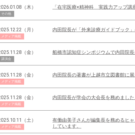
2026.01.08（木）
「在宅医療×精神科 実践力アップ講
その他
2025.12.22（月）
内田院長が「外来診療ガイドブック」
メディア掲載
2025.11.28（金）
船橋市認知症シンポジウムで内田院長
講演会
2025.11.28（金）
内田院長の著書が上越市立図書館に展
メディア掲載
2025.11.28（金）
内田院長が学会の大会長を務めました
メディア掲載
2025.10.11（土）
有働由美子さんが編集長を務めるヒャ
しています。
メディア掲載