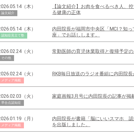
2026.05.14（木）
【論文紹介】お肉を食べるべき人、控
る健康の正体
論文紹介
2026.05.14（木）
内田院長が福岡市中央区「MCI？知
座」でお話しします。
認知症見立て塾
2026.02.24（火）
常勤医師の育児休業取得と復帰予定の
その他
2026.02.24（火）
RKB毎日放送のラジオ番組に内田院
メディア掲載
2026.02.03（火）
家庭画報3月号に内田院長の記事が掲
早合点認知症
2026.01.19（月）
内田院長が書籍「脳にいいスマホ 認
を出版しました。
メディア掲載