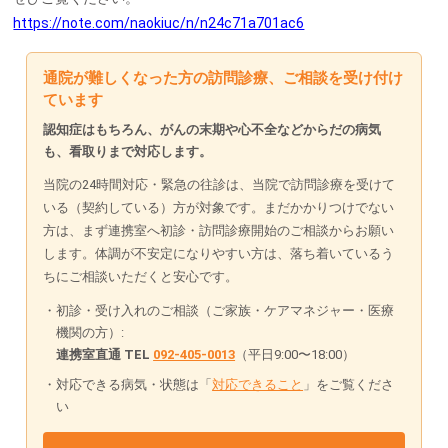
https://note.com/naokiuc/n/n24c71a701ac6
通院が難しくなった方の訪問診療、ご相談を受け付け
ています
認知症はもちろん、がんの末期や心不全などからだの病気
も、看取りまで対応します。
当院の24時間対応・緊急の往診は、当院で訪問診療を受けて
いる（契約している）方が対象です。まだかかりつけでない
方は、まず連携室へ初診・訪問診療開始のご相談からお願い
します。体調が不安定になりやすい方は、落ち着いているう
ちにご相談いただくと安心です。
初診・受け入れのご相談（ご家族・ケアマネジャー・医療
機関の方）:
連携室直通 TEL
092-405-0013
（平日9:00〜18:00）
対応できる病気・状態は「
対応できること
」をご覧くださ
い