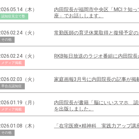
2026.05.14（木）
内田院長が福岡市中央区「MCI？知
座」でお話しします。
認知症見立て塾
2026.02.24（火）
常勤医師の育児休業取得と復帰予定の
その他
2026.02.24（火）
RKB毎日放送のラジオ番組に内田院
メディア掲載
2026.02.03（火）
家庭画報3月号に内田院長の記事が掲
早合点認知症
2026.01.19（月）
内田院長が書籍「脳にいいスマホ 認
を出版しました。
メディア掲載
2026.01.08（木）
「在宅医療×精神科 実践力アップ講
その他