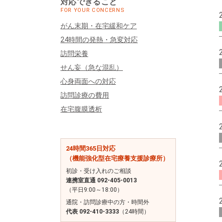
対応できること
FOR YOUR CONCERNS
がん末期・在宅緩和ケア
24時間の発熱・急変対応
訪問栄養
せん妄（急な混乱）
心身両面への対応
訪問診療の費用
在宅腹膜透析
24時間365日対応
（機能強化型在宅療養支援診療所）
初診・受け入れのご相談
連携室直通 092-405-0013
（平日9:00～18:00）
通院・訪問診療中の方・時間外
代表 092-410-3333
（24時間）