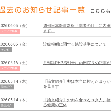
2026.06.05（金）
週刊日本医事新報「識者の目」に内田
ます。
メディア掲載
2026.06.05（金）
診療報酬に関する施設基準について
その他
2026.05.16（土）
月刊誌PHP増刊号に内田院長の記事
メディア掲載
2026.05.14（木）
【論文紹介】卵は本当に控えたほうが
を見直す
論文紹介
2026.05.14（木）
【論文紹介】お肉を食べるべき人、控
る健康の正体
論文紹介