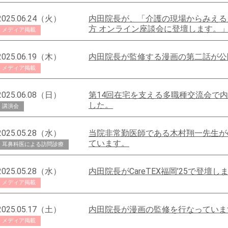
2025.06.24（火）
内田院長が、「介護の現場からみえる
方 オンライン座談会に登壇します。
メディア掲載
2025.06.19（木）
内田院長が監修する漫画の第二話が公
メディア掲載
2025.06.08（日）
第14回在宅を支える多職種交流会で
した。
講演会
2025.05.28（水）
当院非常勤医師である木村翔一先生がcoFF
ています。
耳鼻科医による訪問診療
2025.05.28（水）
内田院長がCareTEX福岡’25で登壇し
メディア掲載
2025.05.17（土）
内田院長が漫画の監修を行なっていま
メディア掲載