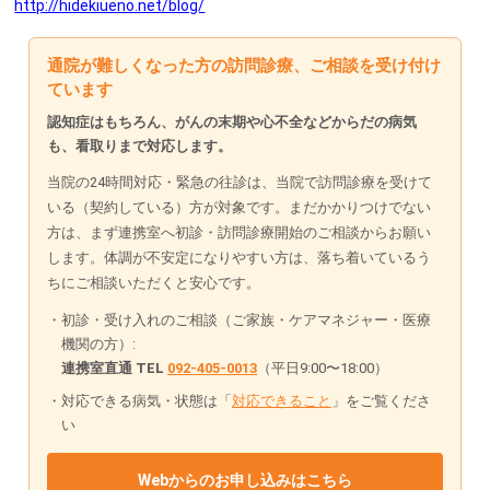
http://hidekiueno.net/blog/
通院が難しくなった方の訪問診療、ご相談を受け付け
ています
認知症はもちろん、がんの末期や心不全などからだの病気
も、看取りまで対応します。
当院の24時間対応・緊急の往診は、当院で訪問診療を受けて
いる（契約している）方が対象です。まだかかりつけでない
方は、まず連携室へ初診・訪問診療開始のご相談からお願い
します。体調が不安定になりやすい方は、落ち着いているう
ちにご相談いただくと安心です。
初診・受け入れのご相談（ご家族・ケアマネジャー・医療
機関の方）:
連携室直通 TEL
092-405-0013
（平日9:00〜18:00）
対応できる病気・状態は「
対応できること
」をご覧くださ
い
Webからのお申し込みはこちら