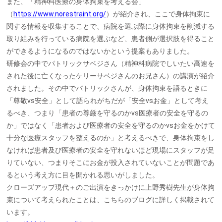
また、「精神科医療の身体拘束を考える会」
（
https://www.norestraint.org/
）が紹介され、ここで身体拘束に
関する情報を収集することで、病院を選ぶ際に身体拘束を削減する
取り組みを行っている病院を選ぶなど、患者側が選択肢を得ること
ができるようになるのではないかという提案もありました。
研修会の中でパトリックサベジさん（精神科病院でしいたい高速を
された後に亡くなったケリーサベジさんのお兄さん）の講演が紹介
されました。その中でパトリックさんが、身体拘束を語るときに
「尊敬vs安全」として語られがちだが「安全vsお金」として考え
るべき、つまり「患者の尊厳を守るのかvs医療者の安全を守るの
か」ではなく「患者および医療者の安全を守るのかvsお金をかけて
十分な医療スタッフを整えるのか」と考えるべきで、身体拘束をし
なければ患者及び医療者の安全を守れないほど現場にスタッフが足
りていない、つまりそこにお金が投入されていないことが問題であ
るという考え方に目を開かれる思いがしました。
クローズアップ現代＋のご出演をきっかけに上野秀樹先生が身体拘
束について考えられたことは、こちらのブログに詳しく掲載されて
います。