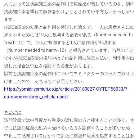
人によっては抗認知症薬の副作用で焦燥感が増しているのを、別の
抗認知症薬を重ねて鎮静をかけようとされている方もいらっしゃい
ます。
抗認知症薬の効果と副作用を検討した論文で、一人の患者さんに効
果を示すためには10人に投与する必要がある（Number needed to
treat=10）で、12人に投与すると1人に副作用が出現する
（Number needed to harm=12）と報告されています。当然のこと
ですが
抗認知症薬の投与中はその副作用に注意を払い、副作用が出
現した場合は中止を検討する必要があります
。
以前も抗認知症薬の副作用についてヨミドクターのコラムで取り上
げましたので、そちらもご参照ください。
https://yomidr.yomiuri.co.jp/article/20180827-OYTET50033/?
catname=column_uchida-naoki
さいごに
訪問診療では中等度から重度の認知症の方と接することが多く、す
でに抗認知症薬の処方を受けている方を診察することが多いため、
中止して感謝されてばかりで新たに抗認知症薬を処方することは多