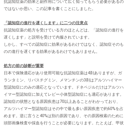
抗認知症薬の効果と副作用について広く知ってもらう必要があるの
ではないか思い、この記事を書くことにしました。
「認知症の進行を遅くします」に二つの注意点
抗認知症薬の処方を受けている方のほとんどは、「認知症の進行を
遅くします」と説明を受けて内服されています。
しかし、すべての認知症に効果があるわけではなく、認知症そのも
のの進行を遅くする効果があるわけでもありません。
処方の前の診断が重要
日本で保険適応があり使用可能な抗認知症薬は4剤ありますが、ガ
ランタミン、リバスチグミン、メマンチンの3剤はアルツハイマー
型認知症にのみの適応となっています。ドネペジルだけはアルツハ
イマー型認知症に加えてレビー小体型認知症にも適応があります。
認知症の状態となる原因疾患は70以上あることがわかっており、
アルツハイマー型認知症はその中で最も多い原因疾患で約60%を占
めます。逆に言うと40%は別の原因であり、その原因検索のために
頭部画像検査や採血を行うことが必要になります。たとえば、甲状