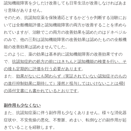
認知機能障害を少しだけ改善しても日常生活が改善しなければあま
り意味がありません。
そのため、抗認知症薬を保険適応とするかどうか判断する治験にお
いては全般機能評価と認知機能障害の両方が改善することを求めら
れていますが、治験でこの両方の改善効果を認めたのはドネペジル
のみで、他の三剤は認知機能障害の改善効果は認めたものの全般機
能の改善効果は認めませんでした。
このように、薬の効果は基本的に認知機能障害の改善効果ですの
で、
抗認知症約の処方の前にはきちんと認知機能の検査を行い、そ
の後も定期的に評価を行う必要があります
。
また、
効果がないにも関わらず（実証されていない認知症そのもの
の進行抑制効果に期待して）漫然と投与してはいけないことは4剤
の添付文書にも書かれているとおりです
。
副作用も少なくない
また、抗認知症薬に伴う副作用も少なくありません。様々な消化器
症状や、不安焦燥の悪化、不整脈、めまい、転倒などの副作用が起
きていることを経験します。