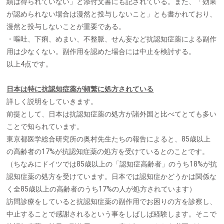
績は得られていない」と添付文書にも記されている。また、「効果
が認められない場合は漫然と投与しないこと」とも書かれており、
漫然と投与しないことが重要である。
・嘔吐、下痢、めまい、不整脈、せん妄など抗認知症薬による副作
用は少なくない。副作用を認めた場合には中止を検討する。
以上4点です。
日本は特に抗認知症薬が頻繁に処方されている
詳しく説明をしていきます。
前提として、日本は抗認知症薬の処方が諸外国と比べてとても多い
ことで知られています。
東京都医学総合研究所の奥村先生たちの報告によると、85歳以上
の高齢者の17%が抗認知症薬の処方を受けているとのことです。
（ちなみにドイツでは85歳以上の「認知症高齢者」のうち18%が抗
認知症薬の処方を受けています。日本では認知症かどうかは関係な
く全85歳以上の高齢者のうち17%の人が処方されています）
訪問診療をしていると抗認知症薬の副作用でお困りの方を診察し、
中止することで感謝されるという事をしばしば経験します。そこで