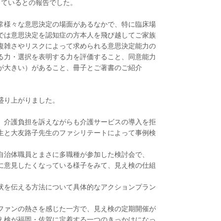
っているとの報告でした。
常様々な意思決定の場面があるなかで、特に臨床場
では意思決定を認知症の方本人を飛び越してご家族
複雑さやリスクによって求められる意思決定能力の
る力・選択を表明する力を評価すること、同意能力
が大きい）があること、冊子とご著書のご紹介
盛り上がりました。
、介護負担を訴えながらも介護サービスの導入を拒
生と大友路子先生のファシリテートによって事例検
自治体職員とまさに多職種が参加した検討会で、
に意見したくなっている様子をみて、見え検の仕組
状を伝える方法について具体的なアクションプラン
ファンの熱さを感じた一方で、見え検の定期開催が
え検が福岡・佐賀に定着する一つのきっかけになっ