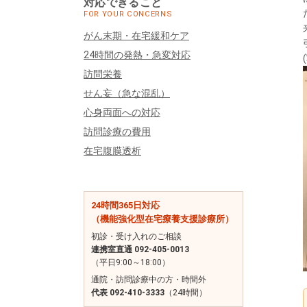
対応できること
FOR YOUR CONCERNS
がん末期・在宅緩和ケア
24時間の発熱・急変対応
訪問栄養
せん妄（急な混乱）
心身両面への対応
訪問診療の費用
在宅腹膜透析
24時間365日対応
（機能強化型在宅療養支援診療所）
初診・受け入れのご相談
連携室直通 092-405-0013
（平日9:00～18:00）
通院・訪問診療中の方・時間外
代表 092-410-3333
（24時間）