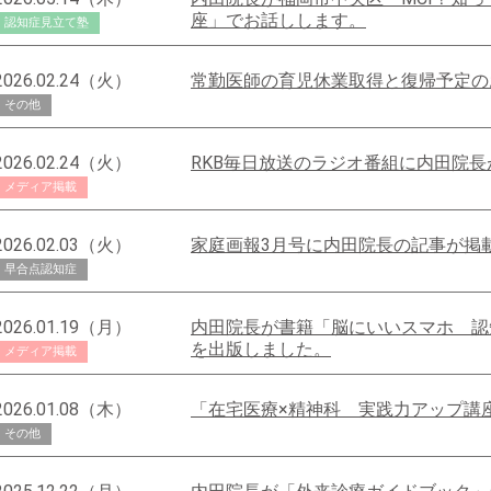
座」でお話しします。
認知症見立て塾
2026.02.24（火）
常勤医師の育児休業取得と復帰予定の
その他
2026.02.24（火）
RKB毎日放送のラジオ番組に内田院
メディア掲載
2026.02.03（火）
家庭画報3月号に内田院長の記事が掲
早合点認知症
2026.01.19（月）
内田院長が書籍「脳にいいスマホ 認
を出版しました。
メディア掲載
2026.01.08（木）
「在宅医療×精神科 実践力アップ講
その他