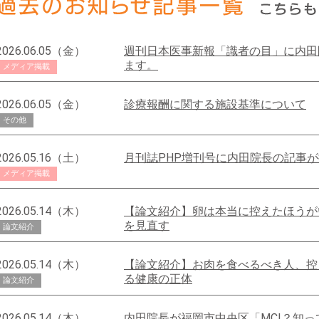
2026.06.05（金）
週刊日本医事新報「識者の目」に内田
ます。
メディア掲載
2026.06.05（金）
診療報酬に関する施設基準について
その他
2026.05.16（土）
月刊誌PHP増刊号に内田院長の記事
メディア掲載
2026.05.14（木）
【論文紹介】卵は本当に控えたほうが
を見直す
論文紹介
2026.05.14（木）
【論文紹介】お肉を食べるべき人、控
る健康の正体
論文紹介
2026.05.14（木）
内田院長が福岡市中央区「MCI？知