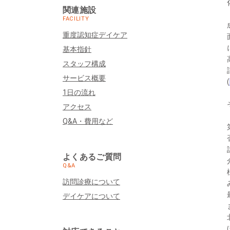
関連施設
FACILITY
重度認知症デイケア
基本指針
スタッフ構成
サービス概要
(
1日の流れ
アクセス
Q&A・費用など
よくあるご質問
Q&A
訪問診療について
デイケアについて