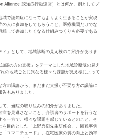
n Alliance: 認知症行動連盟）とは何か、例としてプ
地域で認知症になってもよりよく生きることが実現
症の人に参加をしてもらうこと、医療機関だけでな
継続して参加したくなる仕組みつくりも必要である
ティ」として、地域診断の見え検のご紹介がありま
認知症の方の支援」をテーマにした地域診断版の見え
ぞれの地域ごとに異なる様々な課題が見え検によって
な方の議論から、まだまだ支援が不要な方の議論に
報告もありました。
して、当院の取り組みの紹介がありました。
知症を見逃さないこと、介護者のサポートを行うな
する一方で、様々な課題も感じているとのこと。そ
とを目的とした「上野秀樹先生研修会」、困難事例
た「ユマニチュード」、在宅医療の質の向上と効率