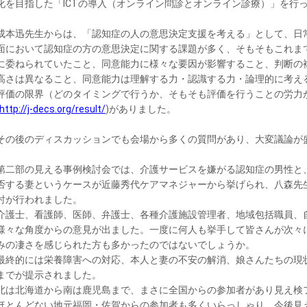
化を目指した「ICTの導入（オンライン問診とオンライン診療）」を行
成本迅先生からは、「認知症の人の意思決定支援を考える」として、日
面において認知症の方の意思決定に関する課題が多く、そもそもこれま
に委ねられていたこと、同意能力に様々な要因が影響すること、判断の
高さは異なること、同意能力は理解する力・認識する力・論理的に考え
評価の限界（どのタイミングで行うか、そもそも評価を行うことの労力
http://j-decs.org/result/
)がありました。
その後のディスカッションでも会場から多くの質問があり、大変議論が
第二部の見える事例検討会では、介護サービスを嫌がる認知症の男性と
否する妻というケースが近藤秀代ケアマネジャーから挙げられ、八森先
討が行われました。
介護士、看護師、医師、弁護士、各種介護施設管理者、地域包括職員、
様々な角度からの意見が出ました。一度に何人も挙手して皆さんが次々
みの凄さを感じられた方も多かったのではないでしょうか。
最終的には栄養障害への対応、本人と妻の不安の解消、娘さんたちの現
までが提示されました。
北は北海道から南は鹿児島まで、まさに全国からの参加者があり見え検
ほとんどない地元福岡・佐賀からの参加者も多くいらっしゃり、今後見