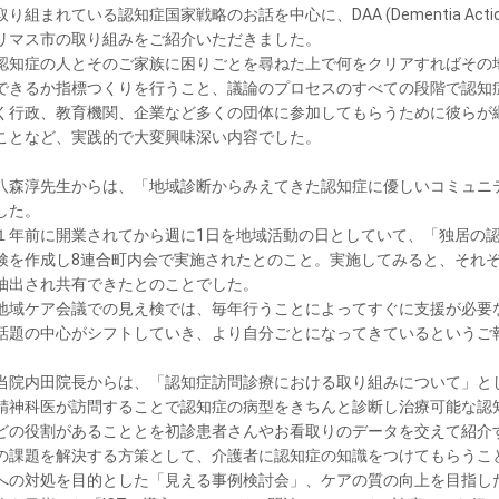
取り組まれている認知症国家戦略のお話を中心に、DAA (Dementia Actio
リマス市の取り組みをご紹介いただきました。
認知症の人とそのご家族に困りごとを尋ねた上で何をクリアすればその
できるか指標つくりを行うこと、議論のプロセスのすべての段階で認知
く行政、教育機関、企業など多くの団体に参加してもらうために彼らが
ことなど、実践的で大変興味深い内容でした。
八森淳先生からは、「地域診断からみえてきた認知症に優しいコミュニ
した。
１年前に開業されてから週に1日を地域活動の日としていて、「独居の
検を作成し8連合町内会で実施されたとのこと。実施してみると、それ
抽出され共有できたとのことでした。
地域ケア会議での見え検では、毎年行うことによってすぐに支援が必要
話題の中心がシフトしていき、より自分ごとになってきているというご
当院内田院長からは、「認知症訪問診療における取り組みについて」と
精神科医が訪問することで認知症の病型をきちんと診断し治療可能な認
どの役割があることとを初診患者さんやお看取りのデータを交えて紹介
の課題を解決する方策として、介護者に認知症の知識をつけてもらうこ
への対処を目的とした「見える事例検討会」、ケアの質の向上を目指し