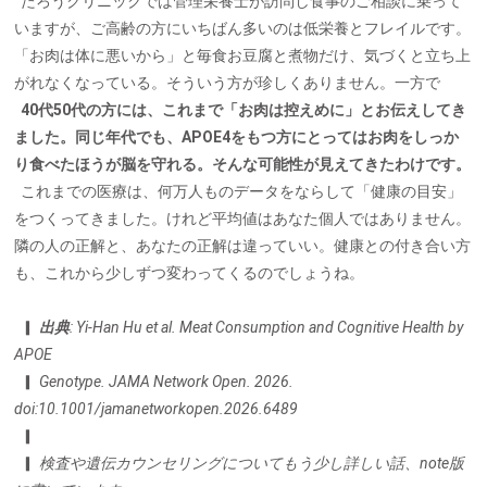
たろうクリニックでは管理栄養士が訪問し食事のご相談に乗って
いますが、ご高齢の方
にいちばん多いのは低栄養とフレイルです。
「お肉は体に悪いから」と毎食お豆腐と煮
物だけ、気づくと立ち上
がれなくなっている。そういう方が珍しくありません。一方で
40代50代の方には、これまで「お肉は控えめに」とお伝えしてき
ました。同じ年代でも
、APOE4をもつ方にとってはお肉をしっか
り食べたほうが脳を守れる。そんな可能性が
見えてきたわけです。
これまでの医療は、何万人ものデータをならして「健康の目安」
をつくってきました。
けれど平均値はあなた個人ではありません。
隣の人の正解と、あなたの正解は違ってい
い。健康との付き合い方
も、これから少しずつ変わってくるのでしょうね。
▎
出典
: Yi-Han Hu et al. Meat Consumption and Cognitive Health by
APOE
▎
Genotype. JAMA Network Open. 2026.
doi:10.1001/jamanetworkopen.2026.6489
▎
▎
検査や遺伝カウンセリングについてもう少し詳しい話、note版