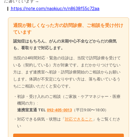
に書いています →
▎
https://note.com/naokiuc/n/n8638f55c72aa
通院が難しくなった方の訪問診療、ご相談を受け付け
ています
認知症はもちろん、がんの末期や心不全などからだの病気
も、看取りまで対応します。
当院の24時間対応・緊急の往診は、当院で訪問診療を受けて
いる（契約している）方が対象です。まだかかりつけでない
方は、まず連携室へ初診・訪問診療開始のご相談からお願い
します。体調が不安定になりやすい方は、落ち着いているう
ちにご相談いただくと安心です。
初診・受け入れのご相談（ご家族・ケアマネジャー・医療
機関の方）:
連携室直通 TEL
092-405-0013
（平日9:00〜18:00）
対応できる病気・状態は「
対応できること
」をご覧くださ
い