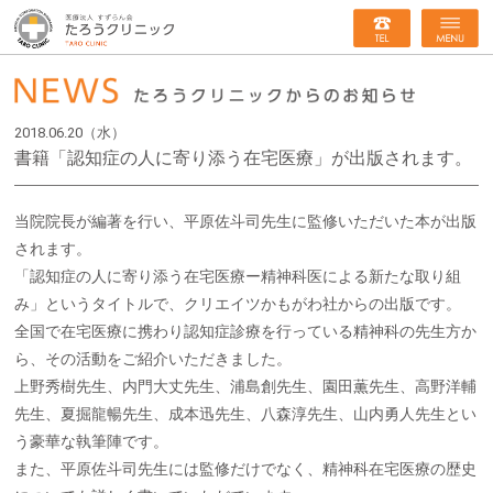
2018.06.20（水）
書籍「認知症の人に寄り添う在宅医療」が出版されます。
当院院長が編著を行い、平原佐斗司先生に監修いただいた本が出版
されます。
「認知症の人に寄り添う在宅医療ー精神科医による新たな取り組
み」というタイトルで、クリエイツかもがわ社からの出版です。
全国で在宅医療に携わり認知症診療を行っている精神科の先生方か
ら、その活動をご紹介いただきました。
上野秀樹先生、内門大丈先生、浦島創先生、園田薫先生、高野洋輔
先生、夏掘龍暢先生、成本迅先生、八森淳先生、山内勇人先生とい
う豪華な執筆陣です。
また、平原佐斗司先生には監修だけでなく、精神科在宅医療の歴史