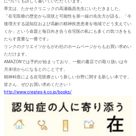
についても詳しく書いていただています。
帯文は、たかせクリニックの高瀬義昌先生にいただきました。
『在宅医療の歴史から現状と可能性を第一線の先生方が語る。「今
後増大する認知症および高齢の精神疾患患者を地域でどう支えてい
くか」という命題と毎日向き合う在宅医の私にも多くの気づきをも
たらす貴重な一冊です』
リンクのクリエイツかもがわ社のホームページからもお買い求めい
ただけます。
AMAZONでは予約が始まっており、一般の書店での取り扱いは今
月末頃からになるとのことです。
精神科医による在宅医療という新しい分野に関する新しい本です。
皆さん、ぜひお買い求めください！
http://www.creates-k.co.jp/books/